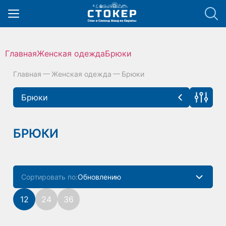
hello_elementor_body_open();
Главная
Женская одежда
Брюки
Главная
Женская одежда
Брюки
Брюки
Женская одежда
Цена руб
БРЮКИ
аксессуары
(3)
Блузки
(39)
Сортировать по:
Обновлению
Брюки
(42)
Популярности
12
24
36
Верхняя одежда
(60)
Размеры
Цене
Джинсы
(33)