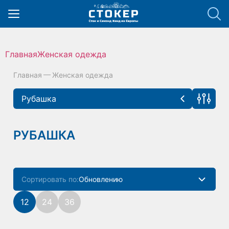
hello_elementor_body_open();
Главная
Женская одежда
Главная
Женская одежда
Рубашка
Женская одежда
Цена руб
РУБАШКА
аксессуары
(3)
Блузки
(39)
Сортировать по:
Обновлению
Брюки
(42)
Популярности
12
24
36
Верхняя одежда
(60)
Размеры
Цене
Джинсы
(33)