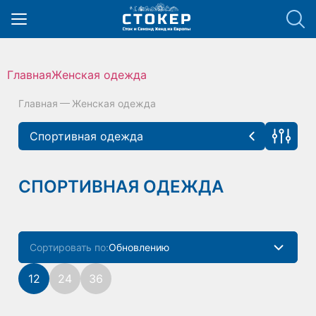
hello_elementor_body_open();
Главная
Женская одежда
Главная
Женская одежда
Спортивная одежда
Женская одежда
Цена руб
СПОРТИВНАЯ ОДЕЖДА
аксессуары
(3)
Блузки
(39)
Сортировать по:
Обновлению
Брюки
(42)
Популярности
12
24
36
Верхняя одежда
(60)
Размеры
Цене
Джинсы
(33)