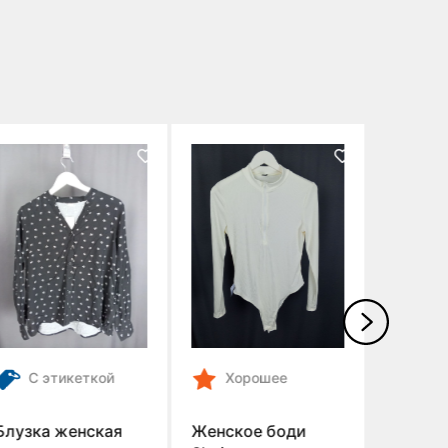
С этикеткой
Хорошее
Отл
Блузка женская
Женское боди
Женско