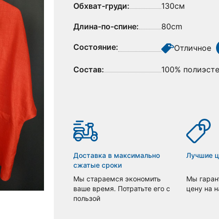
Обхват-груди:
130см
Длина-по-спине:
80cm
Состояние:
Отличное
Состав:
100% полиэст
Доставка в максимально
Лучшие 
сжатые сроки
Мы стараемся экономить
Мы гаран
ваше время. Потратьте его с
цену на 
пользой