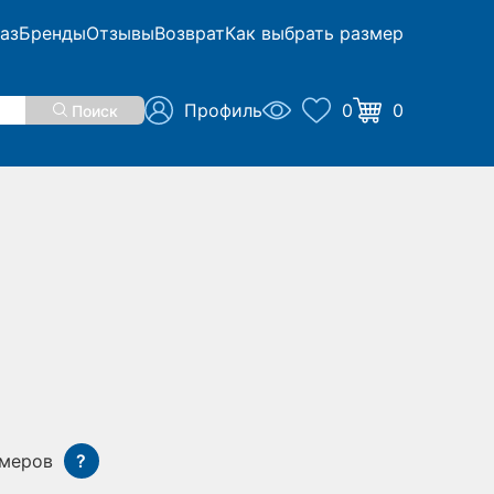
аз
Бренды
Отзывы
Возврат
Как выбрать размер
Профиль
0
0
Поиск
змеров
?