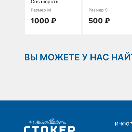
tti
Cos шерсть
Размер M
Размер S
1000 ₽
500 ₽
ВЫ МОЖЕТЕ У НАС НАЙ
ИНФО