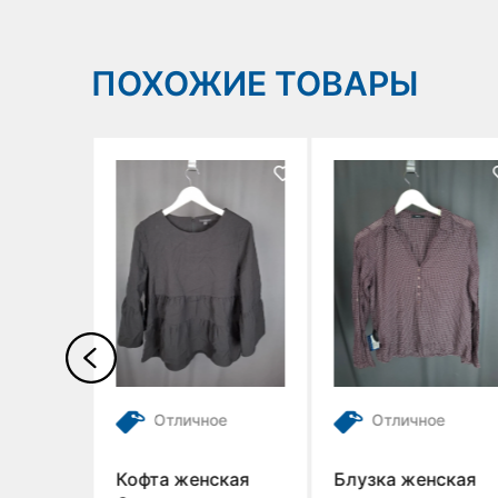
ПОХОЖИЕ ТОВАРЫ
е
Отличное
Отличное
убашка
Кофта женская
Блузка женская