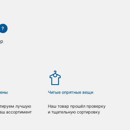
?
ер
цены
Читые опрятные вещи
тируем лучшую
Наш товар прошёл проверку
наш ассортимент
и тщательную сортировку