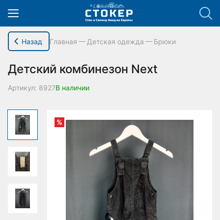
hello_elementor_body_open();
Назад
Главная
Детская одежда
Брюки
Детский комбинезон Next
Артикул: 8927
В наличии
%