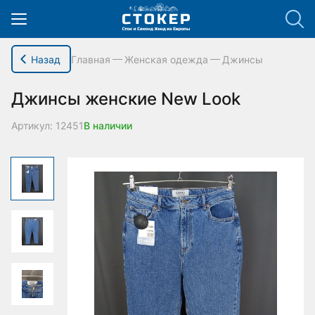
hello_elementor_body_open();
Назад
Главная
Женская одежда
Джинсы
Джинсы женские New Look
Артикул: 12451
В наличии