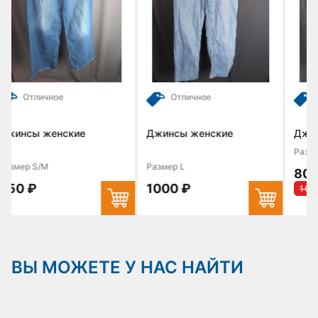
Отличное
С этикеткой
ие
Джинсы женские
Джинсы женские P
Размер XL
Размер L
800 ₽
1000 ₽
1600 ₽
ВЫ МОЖЕТЕ У НАС НАЙТИ