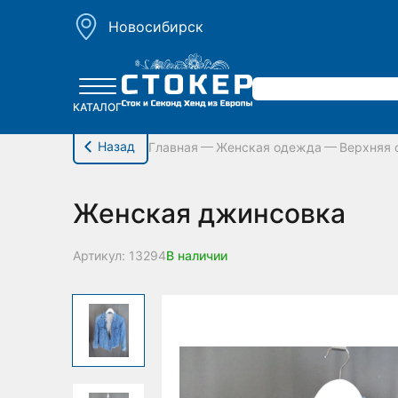
hello_elementor_body_open();
Новосибирск
КАТАЛОГ
Назад
Главная
Женская одежда
Верхняя
Женская джинсовка
Артикул: 13294
В наличии