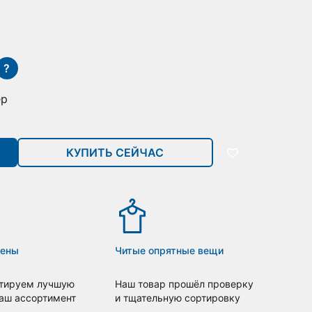
?
ер
КУПИТЬ СЕЙЧАС
цены
Читые опрятные вещи
тируем лучшую
Наш товар прошёл проверку
наш ассортимент
и тщательную сортировку