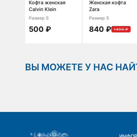
нская
Женская кофта
Кофта женская
ein
Zara
Размер S
Размер L
840 ₽
600 ₽
1400 ₽
1000 
ВЫ МОЖЕТЕ У НАС НАЙ
ИНФО