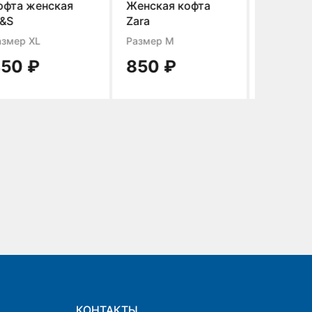
Женская кофта
Рубашка женская
Руба
Zara
Zara
Размер M
Размер S
Разме
850 ₽
1400 ₽
85
КОНТАКТЫ