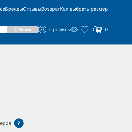
аз
Бренды
Отзывы
Возврат
Как выбрать размер
Профиль
0
0
Поиск
меров
?