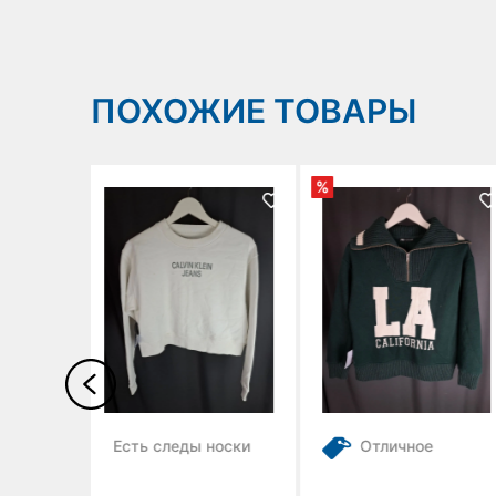
ПОХОЖИЕ ТОВАРЫ
%
%
ды носки
Отличное
Отличное