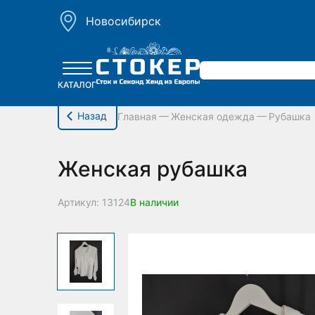
hello_elementor_body_open();
Новосибирск
КАТАЛОГ
Назад
Главная
Женская одежда
Рубашка
Женская рубашка
Артикул: 13124
В наличии