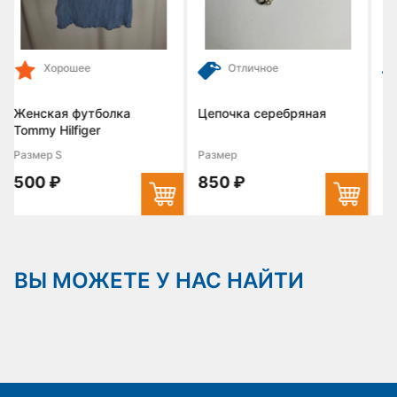
е
Отличное
Отличное
тболка
Цепочка серебряная
Пижама женска
ger
Размер
Размер M/L
850 ₽
950 ₽
ВЫ МОЖЕТЕ У НАС НАЙТИ