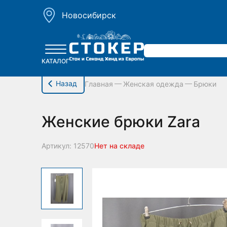
hello_elementor_body_open();
Новосибирск
КАТАЛОГ
Назад
Главная
Женская одежда
Брюки
Женские брюки Zara
Артикул: 12570
Нет на складе