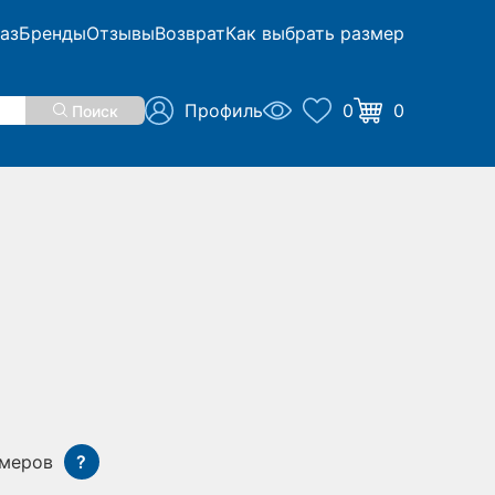
аз
Бренды
Отзывы
Возврат
Как выбрать размер
Профиль
0
0
Поиск
змеров
?