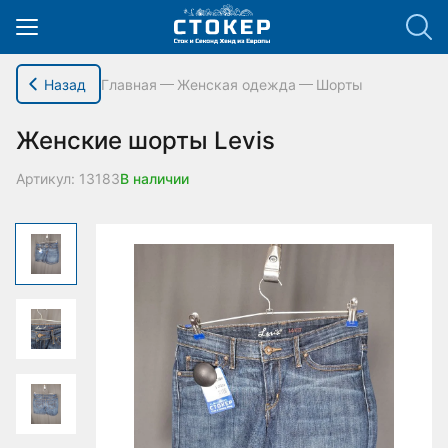
hello_elementor_body_open();
Назад
Главная
Женская одежда
Шорты
Женские шорты Levis
Артикул: 13183
В наличии