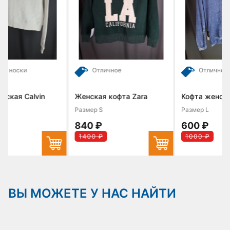
Отличное
Отличное
in
Женская кофта Zara
Кофта женская
Размер S
Размер L
840 ₽
600 ₽
1400 ₽
1000 ₽
ВЫ МОЖЕТЕ У НАС НАЙТИ