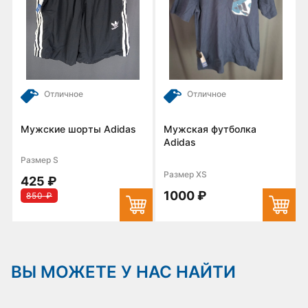
Отличное
Отличное
Мужские шорты Adidas
Мужская футболка
М
Adidas
Размер S
Р
Размер XS
425 ₽
6
1000 ₽
850 ₽
ВЫ МОЖЕТЕ У НАС НАЙТИ