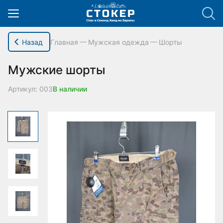
hello_elementor_body_open();
Назад
Главная
Мужская одежда
Шорты
Мужские шорты
Артикул: 003
В наличии