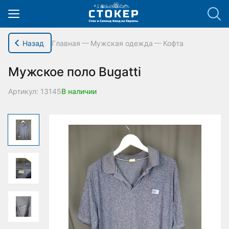
hello_elementor_body_open();
Назад
Главная
Мужская одежда
Кофта
Мужское поло Bugatti
Артикул: 13145
В наличии